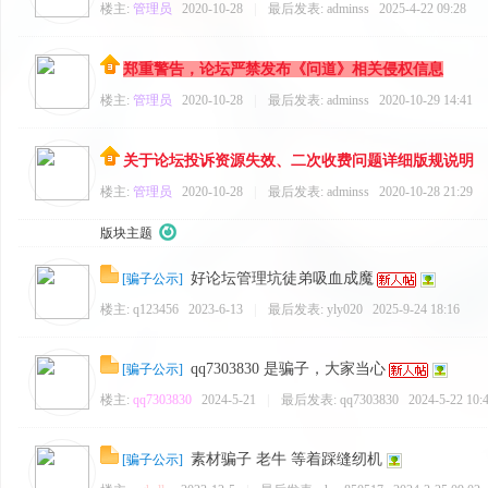
楼主:
管理员
2020-10-28
|
最后发表:
adminss
2025-4-22 09:28
郑重警告，论坛严禁发布《问道》相关侵权信息
楼主:
管理员
2020-10-28
|
最后发表:
adminss
2020-10-29 14:41
关于论坛投诉资源失效、二次收费问题详细版规说明
楼主:
管理员
2020-10-28
|
最后发表:
adminss
2020-10-28 21:29
版块主题
好论坛管理坑徒弟吸血成魔
[
骗子公示
]
楼主:
q123456
2023-6-13
|
最后发表:
yly020
2025-9-24 18:16
qq7303830 是骗子，大家当心
[
骗子公示
]
楼主:
qq7303830
2024-5-21
|
最后发表:
qq7303830
2024-5-22 10:
素材骗子 老牛 等着踩缝纫机
[
骗子公示
]