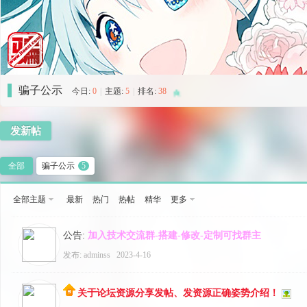
骗子公示
今日:
0
|
主题:
5
|
排名:
38
FS
发新帖
全部
骗子公示
5
全部主题
最新
热门
热帖
精华
更多
公告:
加入技术交流群-搭建-修改-定制可找群主
发布:
adminss
2023-4-16
关于论坛资源分享发帖、发资源正确姿势介绍！