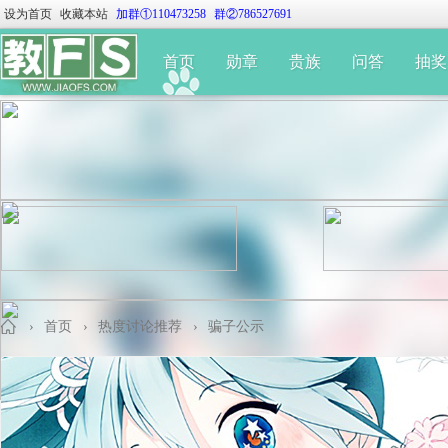
设为首页
收藏本站
加群①110473258
群②786527691
首页
勋章
贵族
问答
抽奖
›
首页
›
热度讨论推荐
›
骗子公示
教