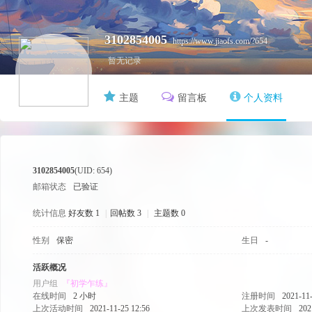
3102854005
https://www.jiaofs.com/?654
暂无记录
主题
留言板
个人资料
FS
3102854005
(UID: 654)
邮箱状态
已验证
统计信息
好友数 1
|
回帖数 3
|
主题数 0
性别
保密
生日
-
活跃概况
用户组
『初学乍练』
在线时间
2 小时
注册时间
2021-11-
上次活动时间
2021-11-25 12:56
上次发表时间
202