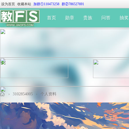
设为首页
收藏本站
加群①110473258
群②786527691
首页
勋章
贵族
问答
抽奖
›
3102854005
›
个人资料
教