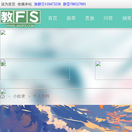
设为首页
收藏本站
加群①110473258
群②786527691
首页
勋章
贵族
问答
抽奖
›
小奴隶
›
个人资料
教