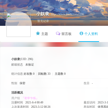
小奴隶
https://www.jiaofs.com/?296
暂无记录
主题
留言板
个人资料
FS
小奴隶
(UID: 296)
邮箱状态
未验证
统计信息
好友数 0
|
回帖数 33
|
主题数 0
性别
保密
生日
-
活跃概况
用户组
『初学乍练』
注册时间
2021-6-4 00:49
最后访问
2023-3-1
上次发表时间
2023-3-12 00:26
所在时区
使用系