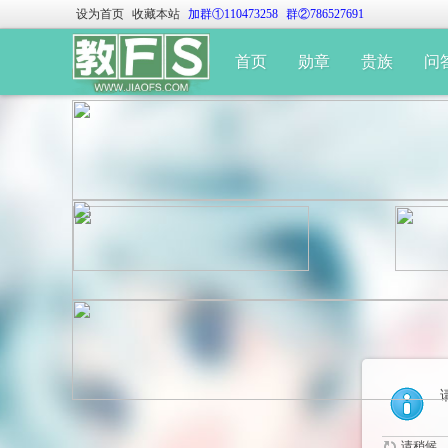
设为首页
收藏本站
加群①110473258
群②786527691
首页
勋章
贵族
问
请稍候...