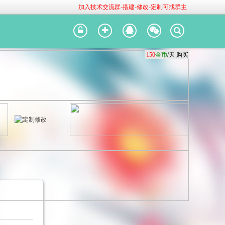
加入技术交流群-搭建-修改-定制可找群主
150
150
150
金币
金币
金币
/天
/天
/天
购买
购买
购买