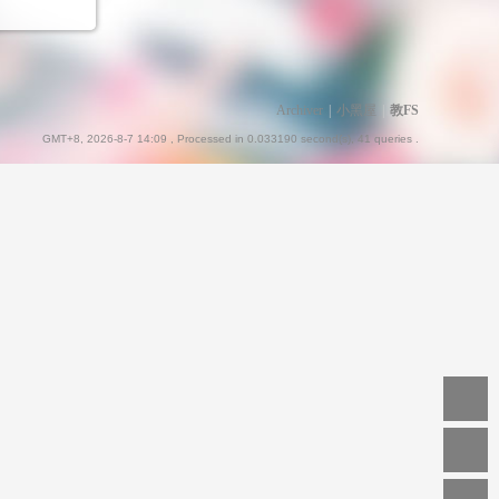
Archiver
|
小黑屋
|
教FS
GMT+8, 2026-8-7 14:09
, Processed in 0.033190 second(s), 41 queries .