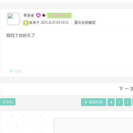
『初学乍练』
寄居者
发表于 2021-8-25 03:19:21
|
显示全部楼层
我找了你好久了
回复
下一页
发新帖
返回列表
1
2