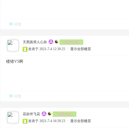
回复
『初学乍练』
天黑路滑人心杂
发表于 2021-7-4 12:30:25
|
显示全部楼层
楼猪V5啊
回复
『初学乍练』
花岩伴飞花
发表于 2021-7-4 16:59:23
|
显示全部楼层