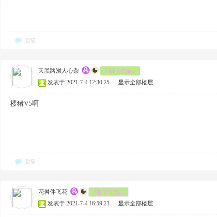
回复
『初学乍练』
天黑路滑人心杂
发表于 2021-7-4 12:30:25
|
显示全部楼层
楼猪V5啊
回复
『初学乍练』
花岩伴飞花
发表于 2021-7-4 16:59:23
|
显示全部楼层