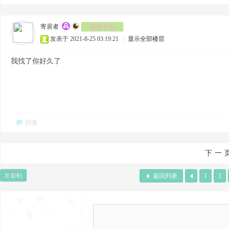
『初学乍练』
寄居者
发表于 2021-8-25 03:19:21
|
显示全部楼层
我找了你好久了
回复
下一页
发新帖
返回列表
1
2