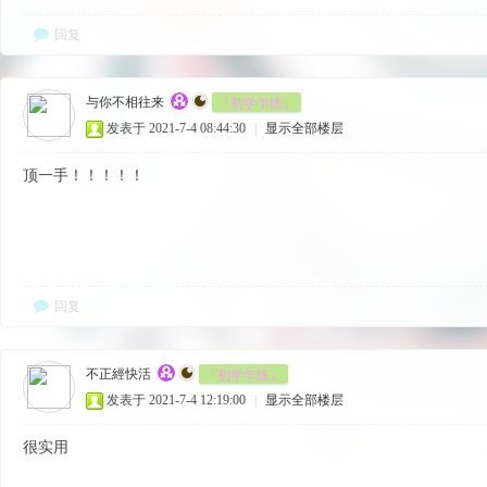
回复
『初学乍练』
与你不相往来
发表于 2021-7-4 08:44:30
|
显示全部楼层
顶一手！！！！！
回复
『初学乍练』
不正經快活
发表于 2021-7-4 12:19:00
|
显示全部楼层
很实用