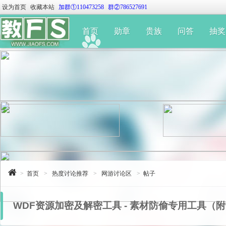
设为首页
收藏本站
加群①110473258
群②786527691
首页
勋章
贵族
问答
抽奖
>
首页
>
热度讨论推荐
>
网游讨论区
>
帖子
WDF资源加密及解密工具 - 素材防偷专用工具（