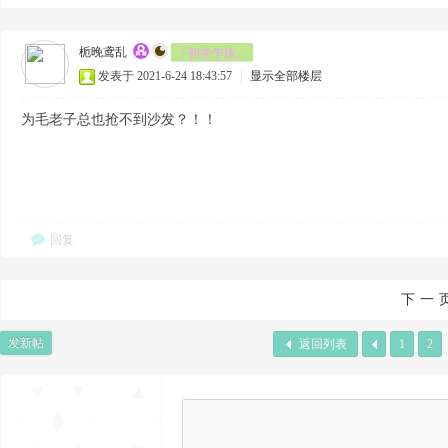
『初学乍练』
栀晚鸢乱
发表于 2021-6-24 18:43:57
|
显示全部楼层
为毛老子总也抢不到沙发？！！
回复
下一页
发新帖
返回列表
1
2