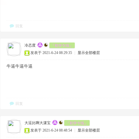
回复
『初学乍练』
冷态度
发表于 2021-6-24 08:29:35
|
显示全部楼层
牛逼牛逼牛逼
回复
『初学乍练』
大逗比啊大潇宝
发表于 2021-6-24 08:48:54
|
显示全部楼层