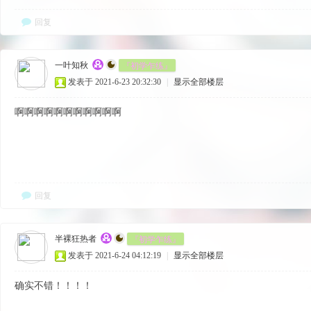
回复
『初学乍练』
一叶知秋
发表于 2021-6-23 20:32:30
|
显示全部楼层
啊啊啊啊啊啊啊啊啊啊啊
回复
『初学乍练』
半裸狂热者
发表于 2021-6-24 04:12:19
|
显示全部楼层
确实不错！！！！