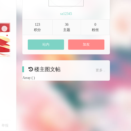
sz12345
123
36
0
x
积分
主题
粉丝
站内
加友
楼主图文帖
更多 ..
Array ( )
举报