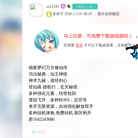
『略有小成』
sz12345
发表于 2026-2-5 01:48:28
|
显示全部楼层
马上注册，可免费下载游戏源码！
您需要
登录
才可以下载或查看，没有帐号？
独家梦幻万古修仙传
功法秘典，仙王神技
神术九秘，道经剑心
登仙路 踏歌行，玄天秘境
多种强化元素，转世轮回
渡劫飞升，多种BOSS，后宫等
单开无限资源，自动强化解放双手
多种挂机体验,免费挂机.新区刚开
群1042243686
回复