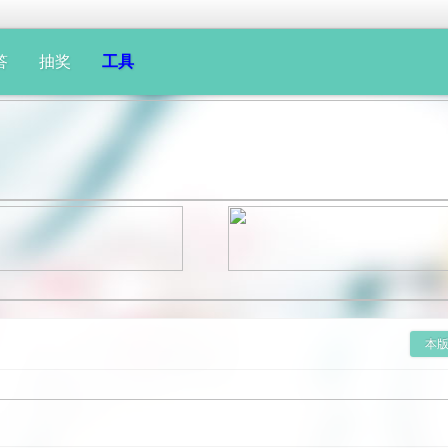
答
抽奖
工具
本