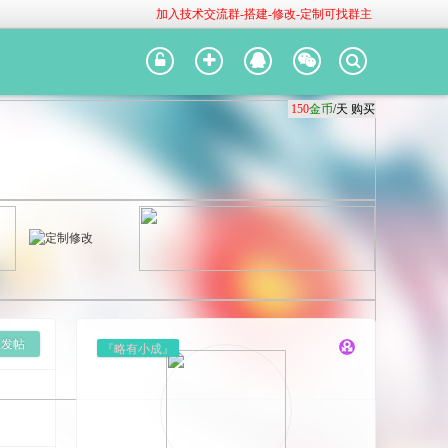
加入技术交流群-搭建-修改-定制可找群主
150
150
150
金币
金币
金币
/天
/天
/天
购买
购买
购买
版发帖
『略有小成』