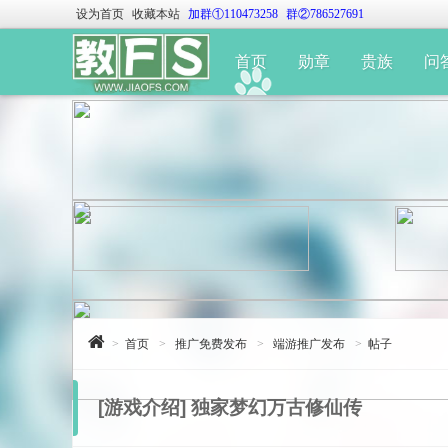
设为首页
收藏本站
加群①110473258
群②786527691
首页
勋章
贵族
问
>
首页
>
推广免费发布
>
端游推广发布
>
帖子
[游戏介绍]
独家梦幻万古修仙传