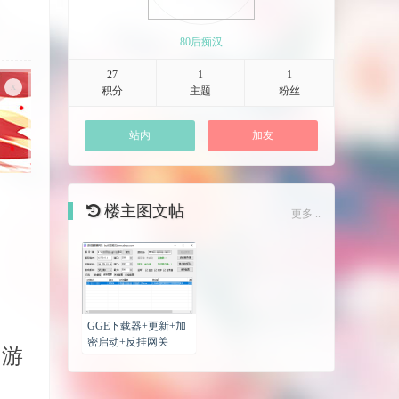
80后痴汉
27
1
1
x
积分
主题
粉丝
站内
加友
楼主图文帖
更多 ..
GGE下载器+更新+加
密启动+反挂网关
的游