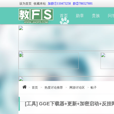
设为首页
收藏本站
加群①110473258
群②786527691
首页
勋章
贵族
问
>
首页
>
热度讨论推荐
>
网游讨论区
>
帖子
[工具]
GGE下载器+更新+加密启动+反挂