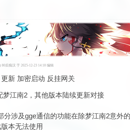
立即注册
0后痴汉 于 2025-12-23 14:18 编辑
 更新 加密启动 反挂网关
配梦江南2，
其他版本陆续更新对接
分涉及gge通信的功能在除
梦江南2意外
戏版本
无法使用