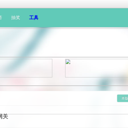
答
抽奖
工具
本
网关