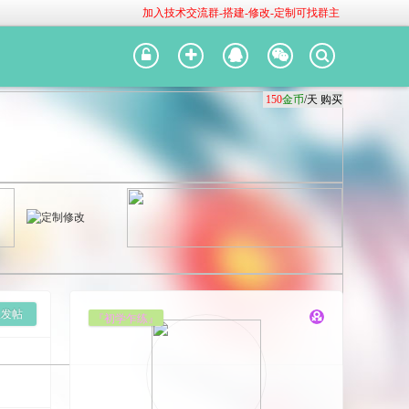
加入技术交流群-搭建-修改-定制可找群主
150
150
150
金币
金币
金币
/天
/天
/天
购买
购买
购买
版发帖
『初学乍练』